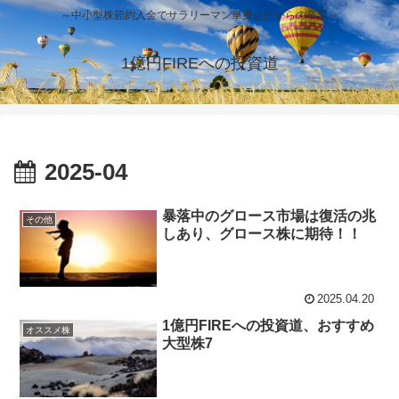
～中小型株節約入金でサラリーマン単身赴任からの卒業～
1億円FIREへの投資道
2025-04
暴落中のグロース市場は復活の兆
その他
しあり、グロース株に期待！！
2025.04.20
1億円FIREへの投資道、おすすめ
オススメ株
大型株7