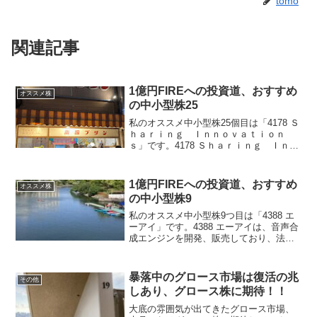
tomo
関連記事
1億円FIREへの投資道、おすすめ
オススメ株
の中小型株25
私のオススメ中小型株25個目は「4178 Ｓ
ｈａｒｉｎｇ Ｉｎｎｏｖａｔｉｏｎ
ｓ」です。4178 Ｓｈａｒｉｎｇ Ｉｎｎ
ｏｖａｔｉｏｎｓは、デジタルトランス
フォーメーションとしてアプリケーショ
ンの企画・開発・運用を行っている会社
1億円FIREへの投資道、おすすめ
オススメ株
です。売上高...
の中小型株9
私のオススメ中小型株9つ目は「4388 エ
ーアイ」です。4388 エーアイは、音声合
成エンジンを開発、販売しており、法人
向けと個人向けで読み上げサービスを提
供している会社です。2023年3月期決算で
売上高も営業利益も底を打ち、営業利益
暴落中のグロース市場は復活の兆
その他
率12...
しあり、グロース株に期待！！
大底の雰囲気が出てきたグロース市場、