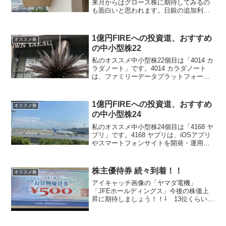
来月からはグロース株に期待してみるの
も面白いと思われます。日銀の追加利上
げがいつあってもおかしくない状況なの
で、ここまで暴落していますが、そろそ
ろ上昇の兆しが見えてきました。グロー
1億円FIREへの投資道、おすすめ
オススメ株
ス市場は、個人投資家が多...
の中小型株22
私のオススメ中小型株22個目は「4014 カ
ラダノート」です。4014 カラダノート
は、ファミリーデータプラットフォーム
事業妊娠出産育児に関するママ向け無料
アプリなど家族支援を展開している会社
です。4年で売上高は3倍、赤字から黒字
1億円FIREへの投資道、おすすめ
オススメ株
に転換し、...
の中小型株24
私のオススメ中小型株24個目は「4168 ヤ
プリ」です。4168 ヤプリは、iOSアプリ
やスマートフォンサイトを開発・運用・
分析できるクラウド型ソフト『ヤプリ』
を提供を展開している会社です。4年で売
上高は約2倍、2023年には赤字から黒字
株主優待券 続々到着！！
オススメ株
に...
アイキャッチ画像の「ヤマダ電機」
「JFEホールディングス」今後の株価上
昇に期待しましょう！！⇩ 13位くらいに
いますので、応援よろしくお願いしま
す ⇩にほんブログ村