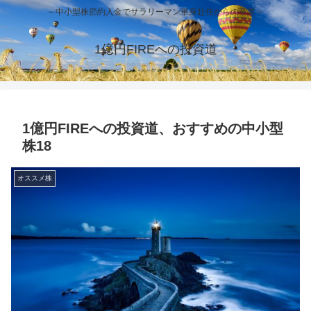
～中小型株節約入金でサラリーマン単身赴任からの卒業～
1億円FIREへの投資道
1億円FIREへの投資道、おすすめの中小型
株18
オススメ株