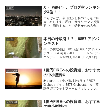
も底を打ち、2026年は営業利益倍増の予
想です。今後の株価上昇に期待しましょ
X（Twitter）、ブログ村ランキン
その他
う！！あく...
グ4位！！
こんばんは。今日は少し私のことをご紹
介いたします。私は、サラリーマン投資
家で、節約することで給料からの入金力
を高め、主に中小型株へ投資を行ってい
ます。1億円貯めて、会社に雇われるサラ
リーマン生活からの卒業を目標に、日々
本日の株取引！？、6857 アドバ
その他
切磋琢磨しています。ブ...
ンテスト
今日の株取引は、8/16(金) 6857 アドバン
テスト 6548売り×200 6857 アド
バンテスト 6569売り×200（+58,900円）
以上です。週末の経済指標や政治不安、
中東情勢など不透明なことが多かったの
で、一旦利確し...
1億円FIREへの投資道、おすすめ
オススメ株
の中小型株4
私のオススメ中小型株4つ目は「5575
Globee」です。5575 Globeeは、ＡＩ英
語学習プラットフォーム『ａｂｃｅｅ
ｄ』（スマホアプリ）を開発・運営を行
っている会社です。4年で売上高4倍以
上、営業利益は赤字から黒字転換し毎年
1億円FIREへの投資道、おすすめ
オススメ株
増加、...
の中小型株24