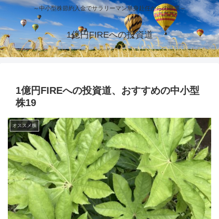
～中小型株節約入金でサラリーマン単身赴任からの卒業～
1億円FIREへの投資道
1億円FIREへの投資道、おすすめの中小型
株19
オススメ株