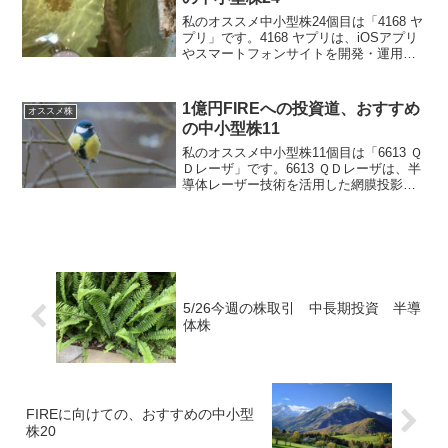
私のオススメ中小型株24個目は「4168 ヤ
プリ」です。4168 ヤプリは、iOSアプリ
やスマートフォンサイトを開発・運用・
分析できるクラウド型ソフト『ヤプリ』
を提供を展開している会社です。4年で売
上高は約2倍、2023年には赤字から黒字
1億円FIREへの投資道、おすすめ
オススメ株
に...
の中小型株11
私のオススメ中小型株11個目は「6613 Ｑ
Ｄレーザ」です。6613 ＱＤレーザは、半
導体レーザー技術を活用した網膜投影機
器を開発・製造・販売しており、弱視向
け眼鏡を育成している会社です。4年で売
上高約1.5倍、営業利益は年々赤字縮小し
てい...
5/26今週の株取引 中長期投資 半導
体株
FIREに向けての、おすすめの中小型
株20