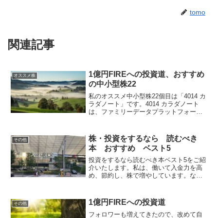
tomo
関連記事
1億円FIREへの投資道、おすすめ
オススメ株
の中小型株22
私のオススメ中小型株22個目は「4014 カ
ラダノート」です。4014 カラダノート
は、ファミリーデータプラットフォーム
事業妊娠出産育児に関するママ向け無料
アプリなど家族支援を展開している会社
です。4年で売上高は3倍、赤字から黒字
株・投資をするなら 読むべき
その他
に転換し、...
本 おすすめ ベスト5
投資をするなら読むべき本ベスト5をご紹
介いたします。私は、働いて入金力を高
め、節約し、株で増やしています。なの
で、図書館に通い、投資本を数十冊以上
は読みました。それを踏まえ、おすすめ
する本を5冊紹介いたします。1.『敗者の
1億円FIREへの投資道
その他
ゲーム』チャールズ...
フォロワーも増えてきたので、改めて自