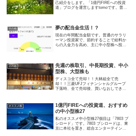
己紹介をします。「1億円FIREへの投資
道」ブログを運営しますtomoです。普通
のサラリーマンが1億円貯めてFIREを目
指すブログです。節約することで給料か
らの入金力を高め、主に中小型株へ投資
を行っていま...
夢の配当金生活！？
その他
現在の年間配当金額です。普通のサラリ
ーマン投資家で、節約することで給料か
らの入金力を高め、主に中小型株へ投資
を行っています。目標1資産1億年！目標2
配当金400万円！⇩ 4位くらいにいますの
で、応援よろしくお願いします ⇩にほん
ブログ村
先週の株取引、中長期投資、中小
その他
型株、大型株も
ディスコ全て売却！！大林組全て売
却！！三菱UFJフィナンシャルグループ
下落時、全て売却後、買いなおしでき
ず・・・〇〇今後の株価上昇に期待です
〇〇
1億円FIREへの投資道、おすすめ
オススメ株
の中小型株27
私のオススメ中小型株27個目は「7803 ブ
シロード」です。7803 ブシロードは、東
京に本社を置き、総合エンターテインメ
ント企業であり、『ヴァンガード』『バ