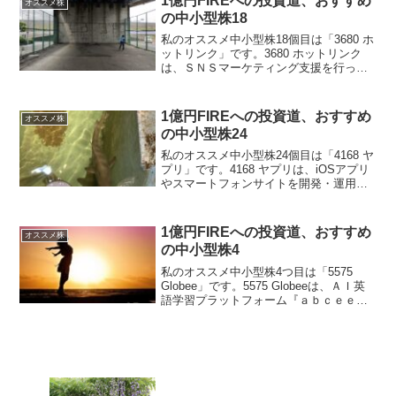
1億円FIREへの投資道、おすすめ
オススメ株
業キャッシュフロー」＋「投...
の中小型株18
私のオススメ中小型株18個目は「3680 ホ
ットリンク」です。3680 ホットリンク
は、ＳＮＳマーケティング支援を行って
いる会社です。現在は、売上高も営業利
益も調整しており、株価も乱高下を繰り
返しております。今後の爆上げに備え、
1億円FIREへの投資道、おすすめ
オススメ株
調整している...
の中小型株24
私のオススメ中小型株24個目は「4168 ヤ
プリ」です。4168 ヤプリは、iOSアプリ
やスマートフォンサイトを開発・運用・
分析できるクラウド型ソフト『ヤプリ』
を提供を展開している会社です。4年で売
上高は約2倍、2023年には赤字から黒字
1億円FIREへの投資道、おすすめ
オススメ株
に...
の中小型株4
私のオススメ中小型株4つ目は「5575
Globee」です。5575 Globeeは、ＡＩ英
語学習プラットフォーム『ａｂｃｅｅ
ｄ』（スマホアプリ）を開発・運営を行
っている会社です。4年で売上高4倍以
上、営業利益は赤字から黒字転換し毎年
増加、...