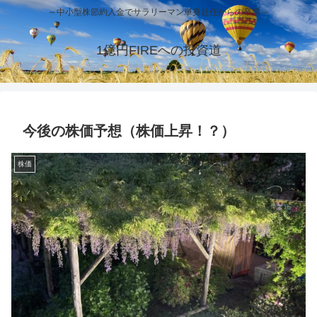
～中小型株節約入金でサラリーマン単身赴任からの卒業～
1億円FIREへの投資道
今後の株価予想（株価上昇！？）
株価