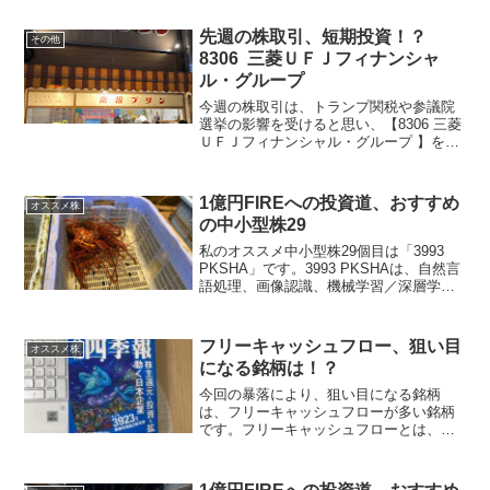
先週の株取引、短期投資！？
その他
8306 三菱ＵＦＪフィナンシャ
ル・グループ
今週の株取引は、トランプ関税や参議院
選挙の影響を受けると思い、【8306 三菱
ＵＦＪフィナンシャル・グループ 】を
2028円で全株売却しました。相場が荒れ
るタイミングで買いなおし！！【8306 三
菱ＵＦＪフィナンシャル・グループ 】全
1億円FIREへの投資道、おすすめ
オススメ株
株取得...
の中小型株29
私のオススメ中小型株29個目は「3993
PKSHA」です。3993 PKSHAは、自然言
語処理、画像認識、機械学習／深層学習
技術に関わるアルゴリズムソリューショ
ンを自社開発し、日本の人工知能技術の
研究開発・AIソリューション及びAI Sa...
フリーキャッシュフロー、狙い目
オススメ株
になる銘柄は！？
今回の暴落により、狙い目になる銘柄
は、フリーキャッシュフローが多い銘柄
です。フリーキャッシュフローとは、企
業が事業活動で得たキャッシュから出費
を差し引いた残りのキャッシュのことで
す。「フリーキャッシュフロー」＝「営