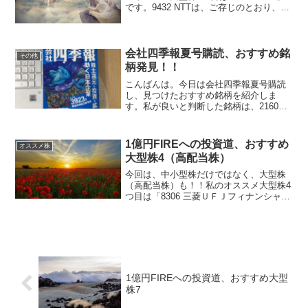
です。9432 NTTは、ご存じのとおり、ド
コモを主力とし、固定電話は独占の会社
です。中小型株とは違い、売上高や営業
利益は4年で数倍ということはないのです
が、安...
会社四季報夏号購読、おすすめ銘
その他
柄発見！！
こんばんは。今日は会社四季報夏号購読
し、見つけたおすすめ銘柄を紹介しま
す。私が良いと判断した銘柄は、2160
GNI本当にこの営業利益を出せれば〇で
すが、まだ半信半疑です。第二四半期決
算が出るまで様子見です△2980 SREアナ
1億円FIREへの投資道、おすすめ
オススメ株
リスト予想よ...
大型株4（高配当株）
今回は、中小型株だけではなく、大型株
（高配当株）も！！私のオススメ大型株4
つ目は「8306 三菱ＵＦＪフィナンシャ
ル・グループ」です。8306 三菱ＵＦＪフ
ィナンシャル・グループは、ご存じのと
おり、国内最大の民間総合金融グルー
プ、銀行、信託...
1億円FIREへの投資道、おすすめ大型
株7