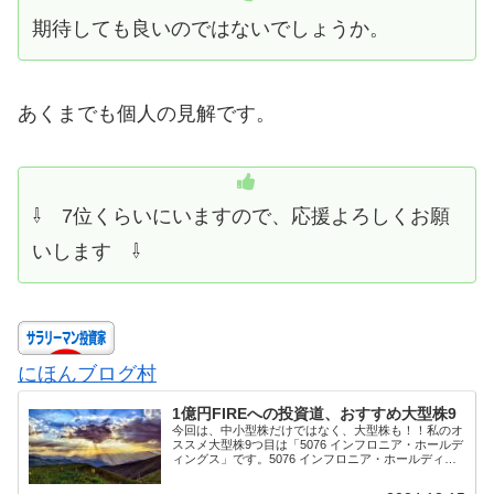
期待しても良いのではないでしょうか。
あくまでも個人の見解です。
⇩ 7位くらいにいますので、応援よろしくお願
いします ⇩
にほんブログ村
1億円FIREへの投資道、おすすめ大型株9
今回は、中小型株だけではなく、大型株も！！私のオ
ススメ大型株9つ目は「5076 インフロニア・ホールデ
ィングス」です。5076 インフロニア・ホールディン
グスは、前田建設工業(株)、前田道路(株)、前田製作
所(株)の3社が株式移転による共同...