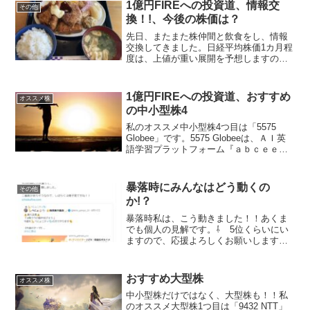
1億円FIREへの投資道、情報交
その他
換！!、今後の株価は？
先日、またまた株仲間と飲食をし、情報
交換してきました。日経平均株価1カ月程
度は、上値が重い展開を予想しますの
で、ボックス相場になると考えます。
後、グロース株の上昇が予想されます。
アメリカ長期金利も上げどまり、原油価
1億円FIREへの投資道、おすすめ
オススメ株
格も下がっているので、そろ...
の中小型株4
私のオススメ中小型株4つ目は「5575
Globee」です。5575 Globeeは、ＡＩ英
語学習プラットフォーム『ａｂｃｅｅ
ｄ』（スマホアプリ）を開発・運営を行
っている会社です。4年で売上高4倍以
上、営業利益は赤字から黒字転換し毎年
暴落時にみんなはどう動くの
その他
増加、...
か!？
暴落時私は、こう動きました！！あくま
でも個人の見解です。⇩ 5位くらいにい
ますので、応援よろしくお願いします ⇩
にほんブログ村
おすすめ大型株
オススメ株
中小型株だけではなく、大型株も！！私
のオススメ大型株1つ目は「9432 NTT」