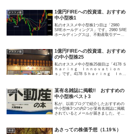
1億円FIREへの投資道、おすすめ
オススメ株
中小型株1
私のオススメ中小型株1つ目は「2980
SREホールディングス」です。2980 SRE
ホールディングスは、不動産取引データ
を活用したＡＩアルゴリズム開発を行っ
ている会社です。4年で売上高3倍以上、
営業利益2.5倍以上、営業利益率11％程度
1億円FIREへの投資道、おすすめ
オススメ株
の...
の中小型株25
私のオススメ中小型株25個目は「4178 Ｓ
ｈａｒｉｎｇ Ｉｎｎｏｖａｔｉｏｎ
ｓ」です。4178 Ｓｈａｒｉｎｇ Ｉｎｎ
ｏｖａｔｉｏｎｓは、デジタルトランス
フォーメーションとしてアプリケーショ
ンの企画・開発・運用を行っている会社
某有名雑誌に掲載!! おすすめの
その他
です。売上高...
中小型株ベスト3
私が、以前ブログで紹介したおすすめの
中小型株3つの内2つが某有名雑誌に掲載
されているとメールが届きました。それ
も、いくつも紹介されている内の2つでは
なく、その雑誌で2つ紹介されていて、そ
の2つとも私が紹介した株でした！！“株
あさっての株価予想（1.19％）
株価
価10倍”期待の...