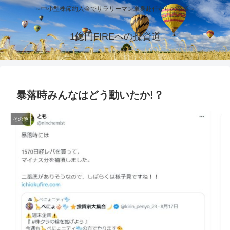
～中小型株節約入金でサラリーマン単身赴任からの卒業～
1億円FIREへの投資道
暴落時みんなはどう動いたか!？
その他