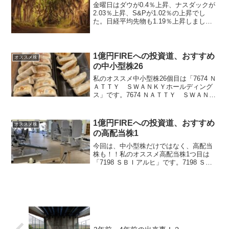
金曜日はダウが0.4％上昇、ナスダックが
2.03％上昇、S&Pが1.02％の上昇でし
た。日経平均先物も1.19％上昇しました
が、あさって火曜日の日経平均は、GWの
中日、半導体株の調整、FOMC前という
こともあり、思った程上昇しないと予想
され...
1億円FIREへの投資道、おすすめ
オススメ株
の中小型株26
私のオススメ中小型株26個目は「7674 Ｎ
ＡＴＴＹ ＳＷＡＮＫＹホールディング
ス」です。7674 ＮＡＴＴＹ ＳＷＡＮＫ
Ｙホールディングスは、東京に本社を置
き、130店舗以上の居酒屋『肉汁餃子のダ
ンダダン』を直営している会社です。4年
1億円FIREへの投資道、おすすめ
オススメ株
で売...
の高配当株1
今回は、中小型株だけではなく、高配当
株も！！私のオススメ高配当株1つ目は
「7198 ＳＢＩアルヒ」です。7198 ＳＢ
Ｉアルヒは、固定金利住宅ローン『フラ
ット３５』販売国内最大手の会社です。
予想配当利回りは、4.74％！！2024年3月
期決...