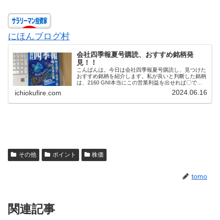
にほんブログ村
会社四季報夏号購読、おすすめ銘柄発
見！！
こんばんは。今日は会社四季報夏号購読し、見つけた
おすすめ銘柄を紹介します。私が良いと判断した銘柄
は、2160 GNI本当にこの営業利益を出せれば〇です
が、まだ半信半疑です。第二四半期決算が出るまで様
2024.06.16
ichiokufire.com
子見です△2980 SREアナリスト予想よ...
その他
ポイント
株価
tomo
関連記事