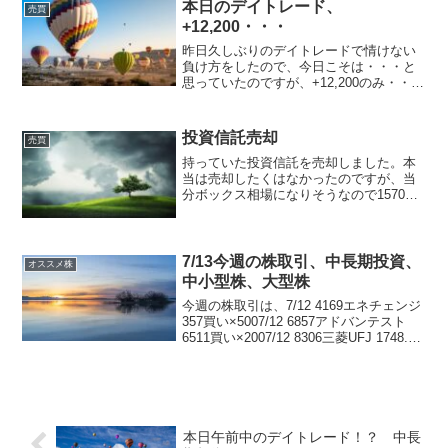
本日のデイトレード、
売買
切磋琢磨しています。ブ...
+12,200・・・
昨日久しぶりのデイトレードで情けない
負け方をしたので、今日こそは・・・と
思っていたのですが、+12,200のみ・・・
少ししかデイトレードしなかったのです
が、朝のブログにも書いたとおり、6857
アドバンテストで少しだけデイトレード
投資信託売却
売買
行いました...
持っていた投資信託を売却しました。本
当は売却したくはなかったのですが、当
分ボックス相場になりそうなので1570
NF日経レバを買い、しばらく我慢しよう
と思いまして・・・今後の株価予想
は・・・rakuten_design="slide";ra...
7/13今週の株取引、中長期投資、
オススメ株
中小型株、大型株
今週の株取引は、7/12 4169エネチェンジ
357買い×5007/12 6857アドバンテスト
6511買い×2007/12 8306三菱UFJ 1748.5
買い×500以上です。この3銘柄は、中長
期投資の予定です。来週からの上昇が期
待...
本日午前中のデイトレード！？ 中長