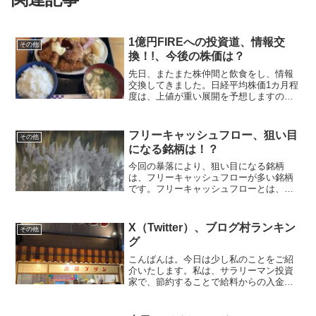
1億円FIREへの投資道、情報交
その他
換！!、今後の株価は？
先日、またまた株仲間と飲食をし、情報
交換してきました。日経平均株価1カ月程
度は、上値が重い展開を予想しますの
で、ボックス相場になると考えます。
後、グロース株の上昇が予想されます。
アメリカ長期金利も上げどまり、原油価
フリーキャッシュフロー、狙い目
その他
格も下がっているので、そろ...
になる銘柄は！？
今回の暴落により、狙い目になる銘柄
は、フリーキャッシュフローが多い銘柄
です。フリーキャッシュフローとは、企
業が事業活動で得たキャッシュから出費
を差し引いた残りのキャッシュのことで
す。「フリーキャッシュフロー」＝「営
X（Twitter）、ブログ村ランキン
その他
業キャッシュフロー」＋「投...
グ
こんばんは。今日は少し私のことをご紹
介いたします。私は、サラリーマン投資
家で、節約することで給料からの入金力
を高め、主に中小型株へ投資を行ってい
ます。1億円貯めて、会社に雇われるサラ
リーマン生活からの卒業を目標に、日々