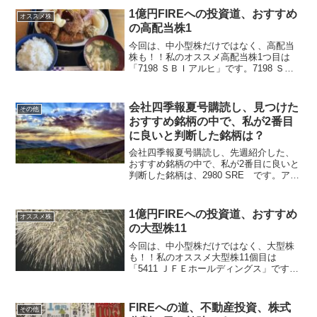
1億円FIREへの投資道、おすすめ
オススメ株
の高配当株1
今回は、中小型株だけではなく、高配当
株も！！私のオススメ高配当株1つ目は
「7198 ＳＢＩアルヒ」です。7198 ＳＢ
Ｉアルヒは、固定金利住宅ローン『フラ
ット３５』販売国内最大手の会社です。
予想配当利回りは、4.74％！！2024年3月
会社四季報夏号購読し、見つけた
その他
期決...
おすすめ銘柄の中で、私が2番目
に良いと判断した銘柄は？
会社四季報夏号購読し、先週紹介した、
おすすめ銘柄の中で、私が2番目に良いと
判断した銘柄は、2980 SRE です。アナ
リスト予想より四季報予想の方が低い
が、長期的には3割超の営業増益なので◎
今後の株価上昇に期待しましょう！！⇩
1億円FIREへの投資道、おすすめ
オススメ株
13位くらい...
の大型株11
今回は、中小型株だけではなく、大型株
も！！私のオススメ大型株11個目は
「5411 ＪＦＥホールディングス」です。
5411 ＪＦＥホールディングスは、鉄鋼生
産国内２位であり、世界トップ20に入る
ＪＦＥスチールが中核の持株会社であり
FIREへの道、不動産投資、株式
その他
ます。売上高...