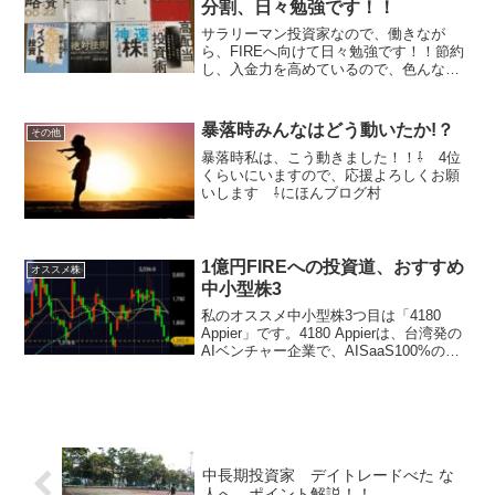
分割、日々勉強です！！
サラリーマン投資家なので、働きなが
ら、FIREへ向けて日々勉強です！！節約
し、入金力を高めているので、色んな都
市の図書館へ通っています。みなさん、
日々勉強ですね！！あくまでも個人の見
解です。⇩ 5位くらいにいますので、応
暴落時みんなはどう動いたか!？
その他
援よろしくお願いしま...
暴落時私は、こう動きました！！⇩ 4位
くらいにいますので、応援よろしくお願
いします ⇩にほんブログ村
1億円FIREへの投資道、おすすめ
オススメ株
中小型株3
私のオススメ中小型株3つ目は「4180
Appier」です。4180 Appierは、台湾発の
AIベンチャー企業で、AISaaS100%の会
社です。4年で売上高3倍以上、営業利益
は赤字から黒字転換し、毎年2倍以上に増
加、営業利益率10％程度...
中長期投資家 デイトレードべた な
人へ ポイント解説！！