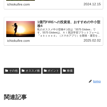
所(株)の3社が株式移転による共同...
2024.12.15
ichiokufire.com
1億円FIREへの投資道、おすすめの中小型
株4
私のオススメ中小型株4つ目は「5575 Globee」で
す。5575 Globeeは、ＡＩ英語学習プラットフォーム
『ａｂｃｅｅｄ』（スマホアプリ）を開発・運営を行
っている会社です。4年で売上高4倍以上、営業利益は
2025.02.02
ichiokufire.com
赤字から黒字転換し毎年増加、...
その他
オススメ株
ポイント
株価
tomo
関連記事