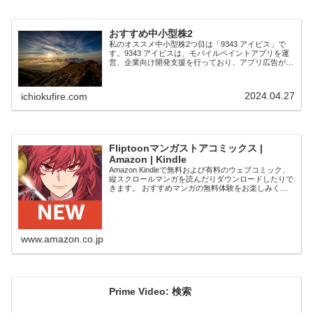
おすすめ中小型株2
私のオススメ中小型株2つ目は「9343 アイビス」で
す。9343 アイビスは、モバイルペイントアプリを運
営、企業向け開発支援を行っており、アプリ広告が収
益の会社です。4年で売上高2倍、営業利益10倍以
上、営業利益率20％程度の予想です。20...
2024.04.27
ichiokufire.com
Fliptoonマンガストアコミックス |
Amazon | Kindle
Amazon Kindleで無料および有料のウェブコミック、
縦スクロールマンガを読んだりダウンロードしたりで
きます。 おすすめマンガの無料体験をお楽しみくだ
さい。 Kindleデバイス、スマートフォン、タブレット
の無料Kindleアプリ、ウ...
www.amazon.co.jp
Prime Video: 検索