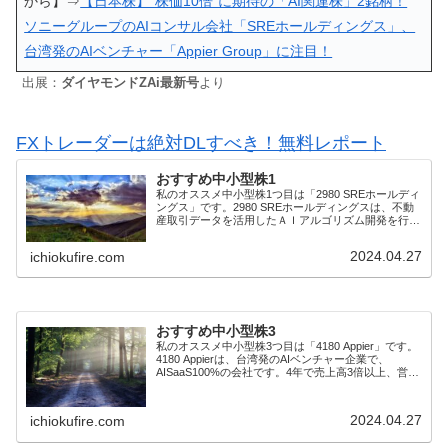
から】⇒
【日本株】“株価10倍”に期待の「AI関連株」2銘柄！
ソニーグループのAIコンサル会社「SREホールディングス」、
台湾発のAIベンチャー「Appier Group」に注目！
出展：
ダイヤモンドZAi最新号
より
FXトレーダーは絶対DLすべき！無料レポート
おすすめ中小型株1
私のオススメ中小型株1つ目は「2980 SREホールディ
ングス」です。2980 SREホールディングスは、不動
産取引データを活用したＡＩアルゴリズム開発を行っ
ている会社です。4年で売上高3倍以上、営業利益2.5
倍以上、営業利益率11％程度の...
2024.04.27
ichiokufire.com
おすすめ中小型株3
私のオススメ中小型株3つ目は「4180 Appier」です。
4180 Appierは、台湾発のAIベンチャー企業で、
AISaaS100%の会社です。4年で売上高3倍以上、営業
利益は赤字から黒字転換し、毎年2倍以上に増加、営
業利益率10％程度...
2024.04.27
ichiokufire.com