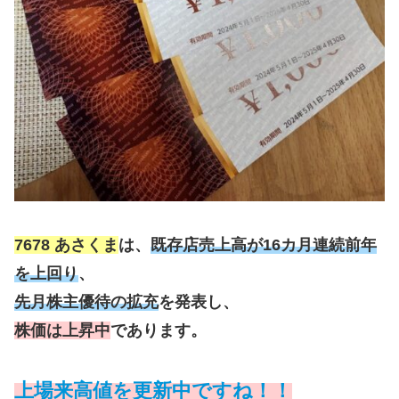
7678 あさくま
は、
既存店売上高が16カ月連続前年
を上回り
、
先月株主優待の拡充
を発表し、
株価は上昇中
であります。
上場来高値を更新中ですね！！