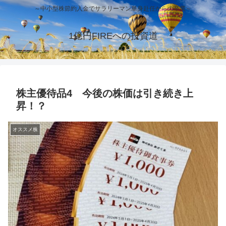
～中小型株節約入金でサラリーマン単身赴任からの卒業～
1億円FIREへの投資道
株主優待品4 今後の株価は引き続き上
昇！？
オススメ株