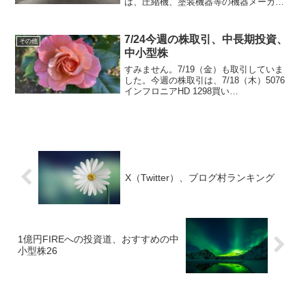
は、圧縮機、塗装機器等の機器メーカー
です。塗装機国内シェア７割で、欧米、
アジアなど海外に積極展開している会社
です。4年で売上高1.5倍以上、営業利益
7/24今週の株取引、中長期投資、
その他
は2倍弱程...
中小型株
すみません。7/19（金）も取引していま
した。今週の株取引は、7/18（木）5076
インフロニアHD 1298買い
×3007/19（金）5076 インフロニアHD
1299買い×3007/19（金）1802 大林組
2052買い×500以...
X（Twitter）、ブログ村ランキング
1億円FIREへの投資道、おすすめの中
小型株26