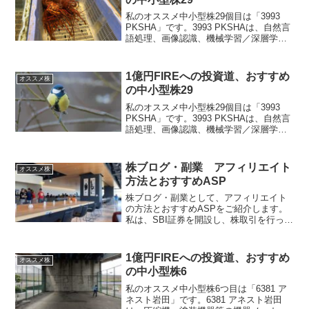
私のオススメ中小型株29個目は「3993
PKSHA」です。3993 PKSHAは、自然言
語処理、画像認識、機械学習／深層学習
技術に関わるアルゴリズムソリューショ
ンを自社開発し、日本の人工知能技術の
研究開発・AIソリューション及びAI Sa...
1億円FIREへの投資道、おすすめ
オススメ株
の中小型株29
私のオススメ中小型株29個目は「3993
PKSHA」です。3993 PKSHAは、自然言
語処理、画像認識、機械学習／深層学習
技術に関わるアルゴリズムソリューショ
ンを自社開発し、日本の人工知能技術の
研究開発・AIソリューション及びAI Sa...
株ブログ・副業 アフィリエイト
オススメ株
方法とおすすめASP
株ブログ・副業として、アフィリエイト
の方法とおすすめASPをご紹介します。
私は、SBI証券を開設し、株取引を行って
います。ブログはWordPressを使用して
います。レンタルサーバーは、シン・レ
ンタルサーバー。キャンペーン期間中に
1億円FIREへの投資道、おすすめ
オススメ株
最長の3年...
の中小型株6
私のオススメ中小型株6つ目は「6381 ア
ネスト岩田」です。6381 アネスト岩田