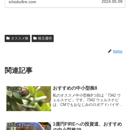
2024.05.09
ichiokufire.com
オススメ株
株主優待
tomo
関連記事
おすすめの中小型株8
オススメ株
私のオススメ中小型株8つ目は「7342 ウ
ェルスナビ」です。7342 ウェルスナビ
は、CMでもおなじみのロボアドバイザー
を活用した全自動の資産運用サービスを
提供している会社で、預かり資産、運用
者数はNo.1です。4年で売上高約2.5倍、
営業...
1億円FIREへの投資道、おすすめ
オススメ株
の中小型株29