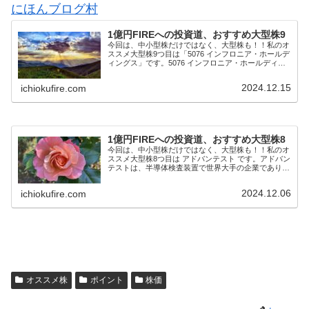
にほんブログ村
1億円FIREへの投資道、おすすめ大型株9
今回は、中小型株だけではなく、大型株も！！私のオ
ススメ大型株9つ目は「5076 インフロニア・ホールデ
ィングス」です。5076 インフロニア・ホールディン
グスは、前田建設工業(株)、前田道路(株)、前田製作
所(株)の3社が株式移転による共同...
2024.12.15
ichiokufire.com
1億円FIREへの投資道、おすすめ大型株8
今回は、中小型株だけではなく、大型株も！！私のオ
ススメ大型株8つ目は アドバンテスト です。アドバン
テストは、半導体検査装置で世界大手の企業であり、
半導体のパッケージテストに不可欠なテスト・システ
ム、テスト・ハンドラ、デバイス・インタフェー...
2024.12.06
ichiokufire.com
オススメ株
ポイント
株価