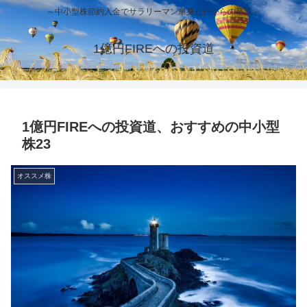
～中小型株節約入金でサラリーマン単身赴任からの卒業～
1億円FIREへの投資道
1億円FIREへの投資道、おすすめの中小型
株23
オススメ株