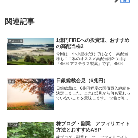
tomo
関連記事
1億円FIREへの投資道、おすすめ
オススメ株
の高配当株2
今回は、中小型株だけではなく、高配当
株も！！私のオススメ高配当株2つ目は
「4503 アステラス製薬」です。4503 ア
ステラス製薬は、東京に本社を置き、医
薬品国内２位の会社であり、前立腺がん
薬などは堅調です。予想配当利回りは、
日銀総裁会見（6兆円）
株価
4.75％！！...
日銀総裁は、6兆円程度の国債買入継続を
決定しました。これは3月から何も変わっ
ていないことを意味します。市場は何か
引き締めをすると考えていたため、金利
の低下要因となります。ということは銀
行株には厳しい状況になります・・・
rakuten_des...
株ブログ・副業 アフィリエイト
その他
方法とおすすめASP
株ブログ・副業として、アフィリエイト