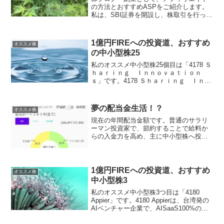
の方法とおすすめASPをご紹介します。
私は、SBI証券を開設し、株取引を行って
います。ブログはWordPressを使用して
います。レンタルサーバーは、シン・レ
ンタルサーバー。キャンペーン期間中に
1億円FIREへの投資道、おすすめ
オススメ株
最長の3年...
の中小型株25
私のオススメ中小型株25個目は「4178 Ｓ
ｈａｒｉｎｇ Ｉｎｎｏｖａｔｉｏｎ
ｓ」です。4178 Ｓｈａｒｉｎｇ Ｉｎｎ
ｏｖａｔｉｏｎｓは、デジタルトランス
フォーメーションとしてアプリケーショ
ンの企画・開発・運用を行っている会社
夢の配当金生活！？
オススメ株
です。売上高...
現在の年間配当金額です。普通のサラリ
ーマン投資家で、節約することで給料か
らの入金力を高め、主に中小型株へ投資
を行っています。目標1資産1億年！目標2
配当金400万円！あくまでも個人の見解で
す。⇩ 5位くらいにいますので、応援よ
ろしくお願いし...
1億円FIREへの投資道、おすすめ
オススメ株
中小型株3
私のオススメ中小型株3つ目は「4180
Appier」です。4180 Appierは、台湾発の
AIベンチャー企業で、AISaaS100%の会
社です。4年で売上高3倍以上、営業利益