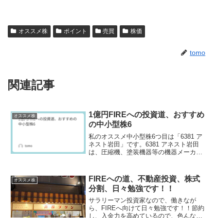
オススメ株
ポイント
売買
株価
tomo
関連記事
1億円FIREへの投資道、おすすめ
オススメ株
の中小型株6
私のオススメ中小型株6つ目は「6381 ア
ネスト岩田」です。6381 アネスト岩田
は、圧縮機、塗装機器等の機器メーカー
です。塗装機国内シェア７割で、欧米、
アジアなど海外に積極展開している会社
です。4年で売上高1.5倍以上、営業利益
FIREへの道、不動産投資、株式
オススメ株
は2倍弱程...
分割、日々勉強です！！
サラリーマン投資家なので、働きなが
ら、FIREへ向けて日々勉強です！！節約
し、入金力を高めているので、色んな都