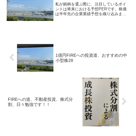
私が銘柄を選ぶ際に、注目しているポイ
ントは将来における予想PERです。株価
は半年先の企業業績予想を織り込みま
す。そこで、過去の実績PERを確認し、
将来の予想PERがどの水準にあるか確認
します。四季報にも今期予想と来期予想
の予想PERが記載さ...
1億円FIREへの投資道、おすすめの中
小型株28
FIREへの道、不動産投資、株式分
割、日々勉強です！！