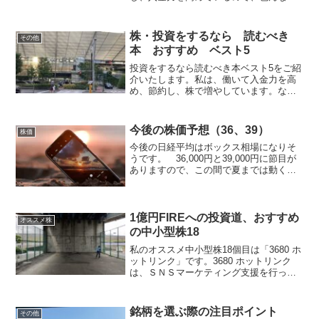
市の図書館へ通っています。みなさん、
日々勉強ですね！！あくまでも個人の見
解です。⇩ 4位くらいにいますので、応
株・投資をするなら 読むべき
その他
援よろしくお願いしま...
本 おすすめ ベスト5
投資をするなら読むべき本ベスト5をご紹
介いたします。私は、働いて入金力を高
め、節約し、株で増やしています。なの
で、図書館に通い、投資本を数十冊以上
は読みました。それを踏まえ、おすすめ
する本を5冊紹介いたします。1.『敗者の
今後の株価予想（36、39）
株価
ゲーム』チャールズ...
今後の日経平均はボックス相場になりそ
うです。 36,000円と39,000円に節目が
ありますので、この間で夏までは動くと
予想されます。 しかし、そうならな
い場合があります。
rakuten_design="slide";rakuten_a...
1億円FIREへの投資道、おすすめ
オススメ株
の中小型株18
私のオススメ中小型株18個目は「3680 ホ
ットリンク」です。3680 ホットリンク
は、ＳＮＳマーケティング支援を行って
いる会社です。現在は、売上高も営業利
益も調整しており、株価も乱高下を繰り
返しております。今後の爆上げに備え、
銘柄を選ぶ際の注目ポイント
その他
調整している...