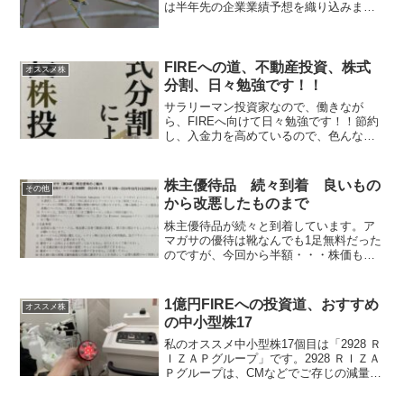
は半年先の企業業績予想を織り込みま
す。そこで、過去の実績PERを確認し、
将来の予想PERがどの水準にあるか確認
します。四季報にも今期予想と来期予想
の予想PERが記載さ...
FIREへの道、不動産投資、株式
オススメ株
分割、日々勉強です！！
サラリーマン投資家なので、働きなが
ら、FIREへ向けて日々勉強です！！節約
し、入金力を高めているので、色んな都
市の図書館へ通っています。みなさん、
日々勉強ですね！！あくまでも個人の見
解です。⇩ 5位くらいにいますので、応
株主優待品 続々到着 良いもの
その他
援よろしくお願いしま...
から改悪したものまで
株主優待品が続々と到着しています。ア
マガサの優待は靴なんでも1足無料だった
のですが、今回から半額・・・株価も下
がっています。何か良い発表があれば、
とんでもなく上がる気配もあるのです
が・・・とりあえずは様子見ですね。⇩
1億円FIREへの投資道、おすすめ
オススメ株
15位くらいにいますの...
の中小型株17
私のオススメ中小型株17個目は「2928 Ｒ
ＩＺＡＰグループ」です。2928 ＲＩＺＡ
Ｐグループは、CMなどでご存じの減量ジ
ムやゴルフ指導を行う『ライザップ』、
廉価ジムを全国展開している『チョコザ