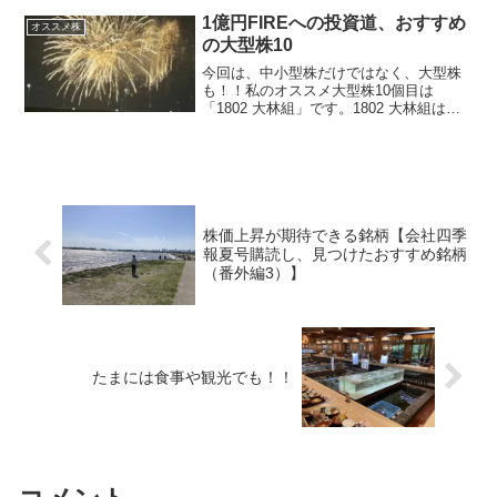
ップ』を運営している会社です。売上高
1億円FIREへの投資道、おすすめ
オススメ株
2023...
の大型株10
今回は、中小型株だけではなく、大型株
も！！私のオススメ大型株10個目は
「1802 大林組」です。1802 大林組は、
最大手ゼネコンの一角であり、先日、自
己資本配当率を従来の３％から５％に引
き上げました。売上高・営業利益とも、
順調に拡大してお...
株価上昇が期待できる銘柄【会社四季
報夏号購読し、見つけたおすすめ銘柄
（番外編3）】
たまには食事や観光でも！！