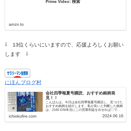
Prime Video: 検索
amzn.to
⇩ 13位くらいにいますので、応援よろしくお願い
します ⇩
にほんブログ村
会社四季報夏号購読、おすすめ銘柄発
見！！
こんばんは。今日は会社四季報夏号購読し、見つけた
おすすめ銘柄を紹介します。私が良いと判断した銘柄
は、2160 GNI本当にこの営業利益を出せれば〇です
が、まだ半信半疑です。第二四半期決算が出るまで様
2024.06.16
ichiokufire.com
子見です△2980 SREアナリスト予想よ...