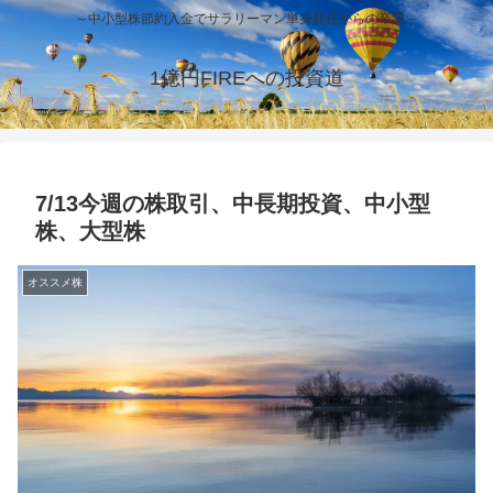
～中小型株節約入金でサラリーマン単身赴任からの卒業～
1億円FIREへの投資道
7/13今週の株取引、中長期投資、中小型
株、大型株
オススメ株