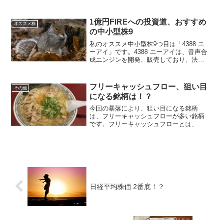
いる会社です。現在は、売上高も営業利
益も調整しており、株価も乱高下を繰り
返しております。今後の爆上げに備え、
1億円FIREへの投資道、おすすめ
オススメ株
調整している...
の中小型株9
私のオススメ中小型株9つ目は「4388 エ
ーアイ」です。4388 エーアイは、音声合
成エンジンを開発、販売しており、法人
向けと個人向けで読み上げサービスを提
供している会社です。2023年3月期決算で
売上高も営業利益も底を打ち、営業利益
フリーキャッシュフロー、狙い目
その他
率12...
になる銘柄は！？
今回の暴落により、狙い目になる銘柄
は、フリーキャッシュフローが多い銘柄
です。フリーキャッシュフローとは、企
業が事業活動で得たキャッシュから出費
を差し引いた残りのキャッシュのことで
す。「フリーキャッシュフロー」＝「営
業キャッシュフロー」＋「投...
日経平均株価 2番底！？