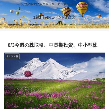
～中小型株節約入金でサラリーマン単身赴任からの卒業～
1億円FIREへの投資道
8/3今週の株取引、中長期投資、中小型株
オススメ株