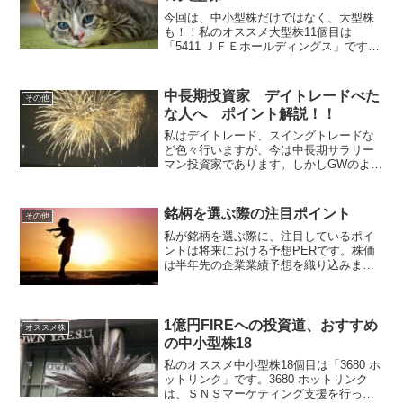
今回は、中小型株だけではなく、大型株
も！！私のオススメ大型株11個目は
「5411 ＪＦＥホールディングス」です。
5411 ＪＦＥホールディングスは、鉄鋼生
産国内２位であり、世界トップ20に入る
ＪＦＥスチールが中核の持株会社であり
中長期投資家 デイトレードべた
その他
ます。売上高...
な人へ ポイント解説！！
私はデイトレード、スイングトレードな
ど色々行いますが、今は中長期サラリー
マン投資家であります。しかしGWのよう
に長期休みの時や平日代休の時はデイト
レードやスイングトレードを行ったり、
持ち株の整理を行ったりしています。私
銘柄を選ぶ際の注目ポイント
その他
もそうですが、デイトレ...
私が銘柄を選ぶ際に、注目しているポイ
ントは将来における予想PERです。株価
は半年先の企業業績予想を織り込みま
す。そこで、過去の実績PERを確認し、
将来の予想PERがどの水準にあるか確認
します。四季報にも今期予想と来期予想
の予想PERが記載さ...
1億円FIREへの投資道、おすすめ
オススメ株
の中小型株18
私のオススメ中小型株18個目は「3680 ホ
ットリンク」です。3680 ホットリンク
は、ＳＮＳマーケティング支援を行って