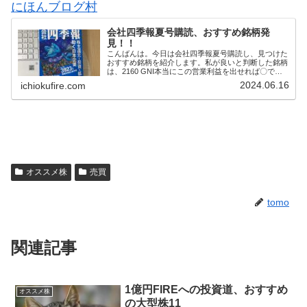
にほんブログ村
会社四季報夏号購読、おすすめ銘柄発
見！！
こんばんは。今日は会社四季報夏号購読し、見つけた
おすすめ銘柄を紹介します。私が良いと判断した銘柄
は、2160 GNI本当にこの営業利益を出せれば〇です
が、まだ半信半疑です。第二四半期決算が出るまで様
2024.06.16
ichiokufire.com
子見です△2980 SREアナリスト予想よ...
オススメ株
売買
tomo
関連記事
1億円FIREへの投資道、おすすめ
オススメ株
の大型株11